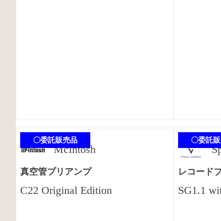
〇委託販売品
〇委託販
McIntosh
S
真空管プリアンプ
レコード
C22 Original Edition
SG1.1 w
商談中