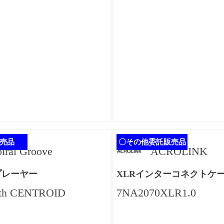
売品
〇その他委託販売品
piral Groove
ACROLINK
プレーヤー
XLRインターコネクトケ
ith CENTROID
7NA2070XLR1.0