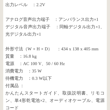
出力レベル ：2.2V
アナログ音声出力端子 ：アンバランス出力×1
デジタル音声出力端子 ：同軸デジタル出力×1、
光デジタル出力×1
外形寸法（W × H × D） ：434 x 138 x 405 mm
質量 ：16.8 kg
電源 ：AC 100 V、50 / 60 Hz
消費電力 ：35 W
待機電力 ：0.3 W以下
付属品 ：
かんたんスタートガイド、取扱説明書、リモコ
ン、単4形乾電池×2、オーディオケーブル、電源
コード