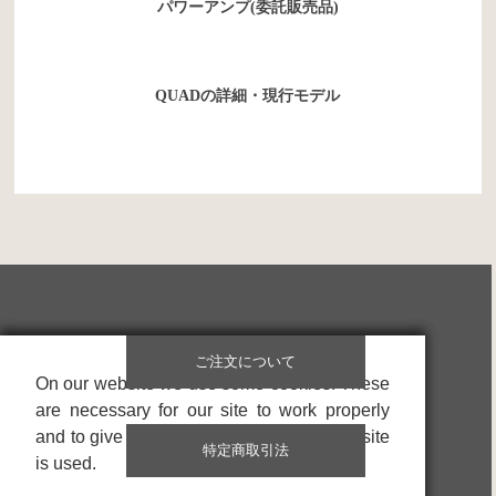
パワーアンプ(委託販売品)
QUADの詳細・現行モデル
ご注文について
On our website we use some cookies. These
On our website we use some cookies. These
On our website we use some cookies. These
are necessary for our site to work properly
are necessary for our site to work properly
are necessary for our site to work properly
and to give us information about how our site
and to give us information about how our site
and to give us information about how our site
特定商取引法
is used.
is used.
is used.