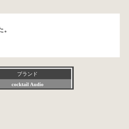
た。
ブランド
cocktail Audio
すべて
Accuphase
ACOUSTIC REVIVE