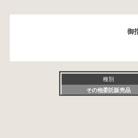
御
種別
その他委託販売品
新品
特選アクセサリー
委託販売品