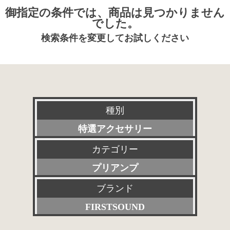
御指定の条件では、商品は見つかりません
でした。
検索条件を変更してお試しください
種別
特選アクセサリー
カテゴリー
新品
プリアンプ
委託販売品
ブランド
すべて
特価品
FIRSTSOUND
パワーアンプ
その他委託販売品
すべて