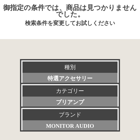
御指定の条件では、商品は見つかりません
でした。
検索条件を変更してお試しください
種別
特選アクセサリー
カテゴリー
新品
プリアンプ
委託販売品
ブランド
すべて
特価品
MONITOR AUDIO
パワーアンプ
その他委託販売品
すべて