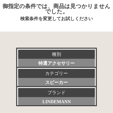
御指定の条件では、商品は見つかりません
でした。
検索条件を変更してお試しください
種別
特選アクセサリー
カテゴリー
新品
スピーカー
委託販売品
ブランド
すべて
特価品
LINDEMANN
プリアンプ
その他委託販売品
すべて