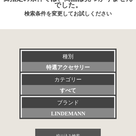
でした。
検索条件を変更してお試しください
種別
特選アクセサリー
カテゴリー
新品
すべて
委託販売品
プリアンプ
ブランド
特価品
LINDEMANN
パワーアンプ
その他委託販売品
すべて
プリメインアンプ