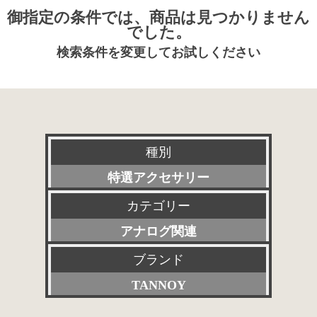
御指定の条件では、商品は見つかりません
でした。
検索条件を変更してお試しください
種別
特選アクセサリー
カテゴリー
新品
アナログ関連
委託販売品
ブランド
すべて
特価品
TANNOY
プリアンプ
その他委託販売品
すべて