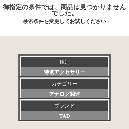
御指定の条件では、商品は見つかりません
でした。
検索条件を変更してお試しください
種別
特選アクセサリー
カテゴリー
新品
アナログ関連
委託販売品
ブランド
すべて
特価品
TAD
プリアンプ
その他委託販売品
すべて