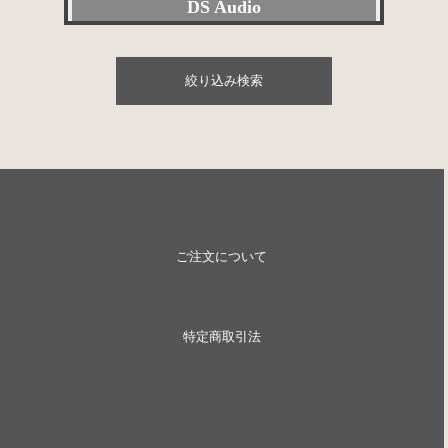
DS Audio
パワーアンプ
その他委託販売品
Accuphase
プリメインアンプ
絞り込み検索
ACOUSTIC REVIVE
スピーカー
Acoustic Solid
SACD/CDプレーヤー
ACROLINK
デジタル関連
赤坂工芸音研
レコードプレーヤー
ご注文について
ALTEC
アナログ関連
Analog relax
アクセサリー
特定商取引法
arte
ケーブル関連
AUDIA FLIGHT
ネットワークプレーヤー
Audio Design