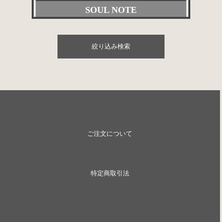
SOUL NOTE
パワーアンプ
その他委託販売品
Accuphase
プリメインアンプ
絞り込み検索
ACOUSTIC REVIVE
スピーカー
Acoustic Solid
SACD/CDプレーヤー
ACROLINK
デジタル関連
赤坂工芸音研
レコードプレーヤー
ご注文について
ALTEC
アナログ関連
Analog relax
アクセサリー
特定商取引法
arte
ケーブル関連
AUDIA FLIGHT
ネットワークプレーヤー