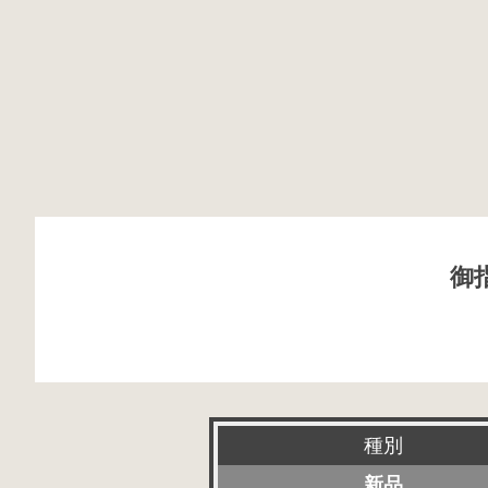
御
種別
新品