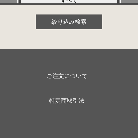
すべて
プリアンプ
絞り込み検索
パワーアンプ
プリメインアンプ
スピーカー
SACD/CDプレーヤー
ご注文について
デジタル関連
レコードプレーヤー
特定商取引法
アナログ関連
アクセサリー
ケーブル関連