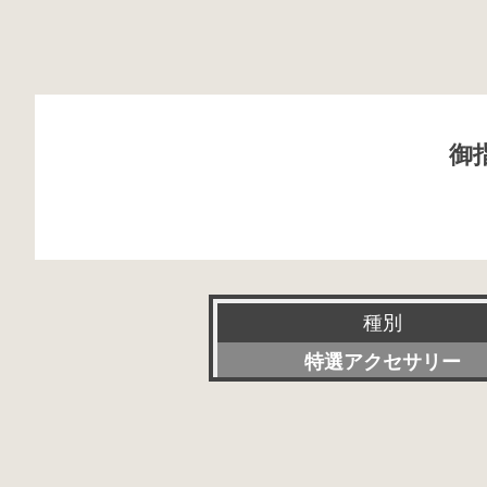
御
種別
特選アクセサリー
新品
委託販売品