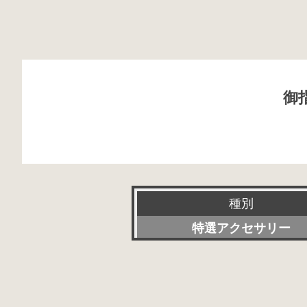
御
種別
特選アクセサリー
新品
委託販売品