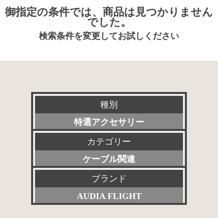
御指定の条件では、商品は見つかりません
でした。
検索条件を変更してお試しください
種別
特選アクセサリー
カテゴリー
新品
ケーブル関連
委託販売品
ブランド
すべて
特価品
AUDIA FLIGHT
プリアンプ
その他委託販売品
すべて