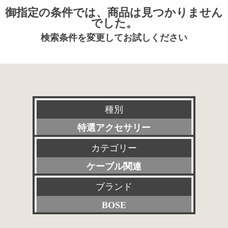
御指定の条件では、商品は見つかりません
でした。
検索条件を変更してお試しください
種別
特選アクセサリー
カテゴリー
新品
ケーブル関連
委託販売品
ブランド
すべて
特価品
BOSE
プリアンプ
その他委託販売品
すべて