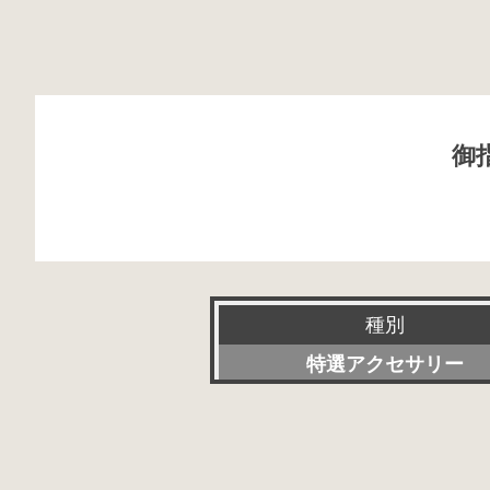
御
種別
特選アクセサリー
新品
委託販売品