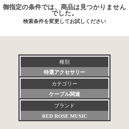
御指定の条件では、商品は見つかりません
でした。
検索条件を変更してお試しください
種別
特選アクセサリー
カテゴリー
新品
ケーブル関連
委託販売品
ブランド
すべて
特価品
RED ROSE MUSIC
プリアンプ
その他委託販売品
すべて