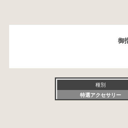
御
種別
特選アクセサリー
新品
委託販売品