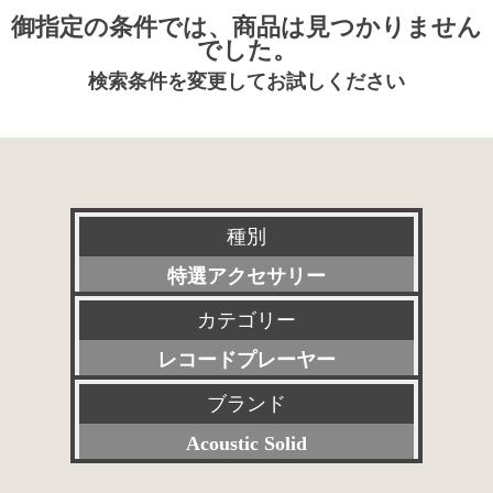
御指定の条件では、商品は見つかりません
でした。
検索条件を変更してお試しください
種別
特選アクセサリー
カテゴリー
新品
レコードプレーヤー
委託販売品
ブランド
すべて
特価品
Acoustic Solid
プリアンプ
その他委託販売品
すべて