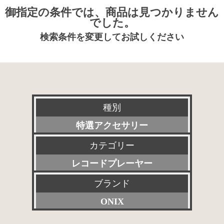
御指定の条件では、商品は見つかりません
でした。
検索条件を変更してお試しください
種別
特選アクセサリー
カテゴリー
新品
レコードプレーヤー
委託販売品
ブランド
すべて
特価品
ONIX
プリアンプ
その他委託販売品
すべて