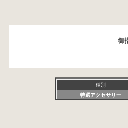
御
種別
特選アクセサリー
新品
委託販売品