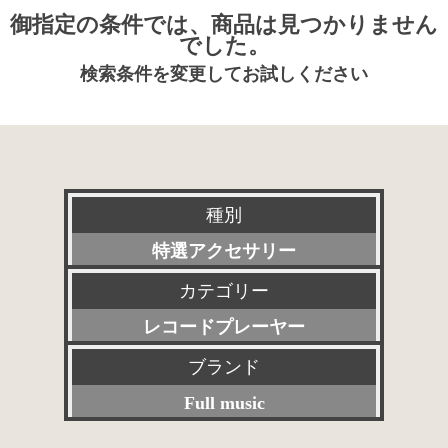
御指定の条件では、商品は見つかりません
でした。
検索条件を変更してお試しください
種別
特選アクセサリー
カテゴリー
新品
レコードプレーヤー
委託販売品
ブランド
すべて
特価品
Full music
プリアンプ
その他委託販売品
すべて