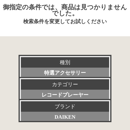
御指定の条件では、商品は見つかりません
でした。
検索条件を変更してお試しください
種別
特選アクセサリー
カテゴリー
新品
レコードプレーヤー
委託販売品
ブランド
すべて
特価品
DAIKEN
プリアンプ
その他委託販売品
すべて