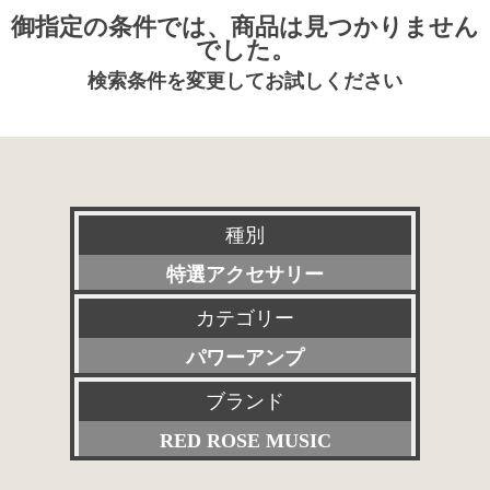
御指定の条件では、商品は見つかりません
でした。
検索条件を変更してお試しください
種別
特選アクセサリー
カテゴリー
新品
パワーアンプ
委託販売品
ブランド
すべて
特価品
RED ROSE MUSIC
プリアンプ
その他委託販売品
すべて