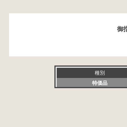
御
種別
特価品
新品
特選アクセサリー
委託販売品