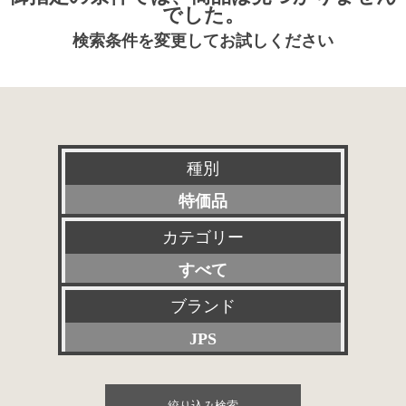
でした。
検索条件を変更してお試しください
種別
特価品
カテゴリー
新品
すべて
特選アクセサリー
プリアンプ
ブランド
委託販売品
JPS
パワーアンプ
その他委託販売品
すべて
プリメインアンプ