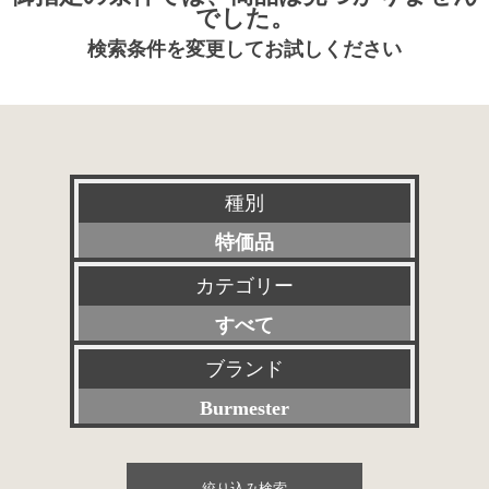
でした。
検索条件を変更してお試しください
種別
特価品
カテゴリー
新品
すべて
特選アクセサリー
プリアンプ
ブランド
委託販売品
Burmester
パワーアンプ
その他委託販売品
すべて
プリメインアンプ