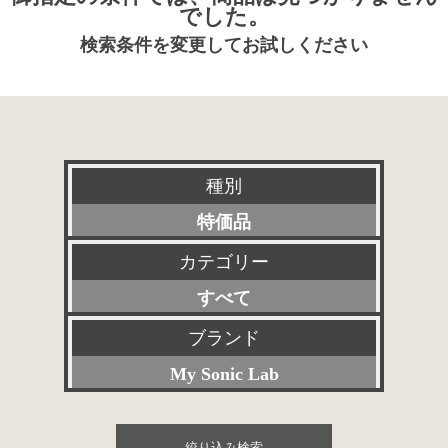
でした。
検索条件を変更してお試しください
種別
特価品
カテゴリー
新品
すべて
特選アクセサリー
プリアンプ
ブランド
委託販売品
My Sonic Lab
パワーアンプ
その他委託販売品
すべて
プリメインアンプ