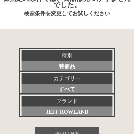
でした。
検索条件を変更してお試しください
種別
特価品
カテゴリー
新品
すべて
特選アクセサリー
プリアンプ
ブランド
委託販売品
JEFF ROWLAND
パワーアンプ
その他委託販売品
すべて
プリメインアンプ