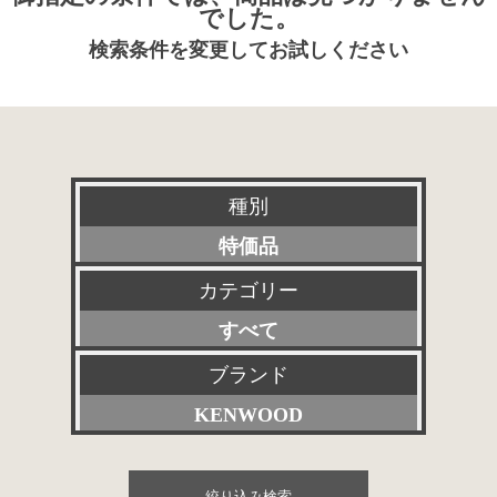
でした。
検索条件を変更してお試しください
種別
特価品
カテゴリー
新品
すべて
特選アクセサリー
プリアンプ
ブランド
委託販売品
KENWOOD
パワーアンプ
その他委託販売品
すべて
プリメインアンプ