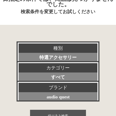
でした。
検索条件を変更してお試しください
種別
特選アクセサリー
カテゴリー
新品
すべて
委託販売品
プリアンプ
ブランド
特価品
audio quest
パワーアンプ
その他委託販売品
すべて
プリメインアンプ