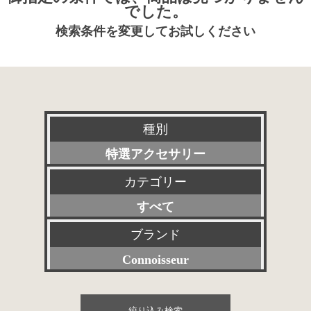
でした。
検索条件を変更してお試しください
種別
特選アクセサリー
カテゴリー
新品
すべて
委託販売品
プリアンプ
ブランド
特価品
Connoisseur
パワーアンプ
その他委託販売品
すべて
プリメインアンプ