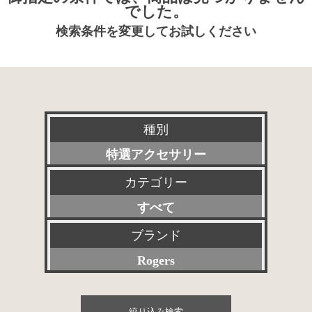
でした。
検索条件を変更してお試しください
種別
特選アクセサリー
カテゴリー
新品
すべて
委託販売品
プリアンプ
ブランド
特価品
Rogers
パワーアンプ
その他委託販売品
すべて
プリメインアンプ