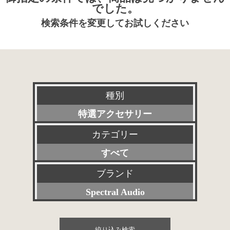
でした。
検索条件を変更してお試しください
種別
特選アクセサリー
カテゴリー
新品
すべて
委託販売品
プリアンプ
ブランド
特価品
Spectral Audio
パワーアンプ
その他委託販売品
すべて
プリメインアンプ