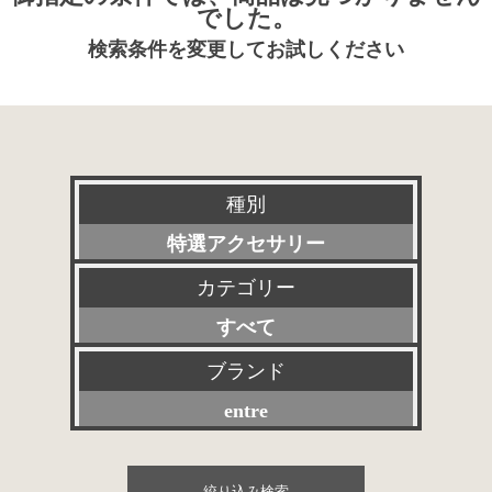
でした。
検索条件を変更してお試しください
種別
特選アクセサリー
カテゴリー
新品
すべて
委託販売品
プリアンプ
ブランド
特価品
entre
パワーアンプ
その他委託販売品
すべて
プリメインアンプ