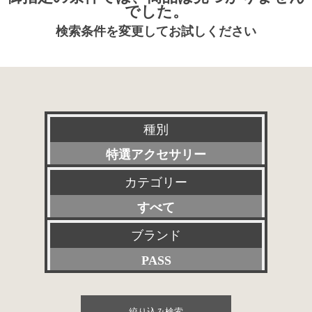
でした。
検索条件を変更してお試しください
種別
特選アクセサリー
カテゴリー
新品
すべて
委託販売品
プリアンプ
ブランド
特価品
PASS
パワーアンプ
その他委託販売品
すべて
プリメインアンプ