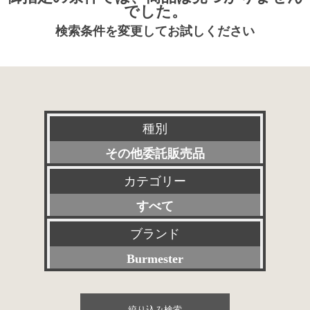
でした。
検索条件を変更してお試しください
種別
その他委託販売品
カテゴリー
新品
すべて
特選アクセサリー
プリアンプ
ブランド
委託販売品
Burmester
パワーアンプ
特価品
すべて
プリメインアンプ