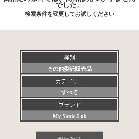
でした。
検索条件を変更してお試しください
種別
その他委託販売品
カテゴリー
新品
すべて
特選アクセサリー
プリアンプ
ブランド
委託販売品
My Sonic Lab
パワーアンプ
特価品
すべて
プリメインアンプ