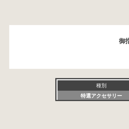
御
種別
特選アクセサリー
新品
委託販売品