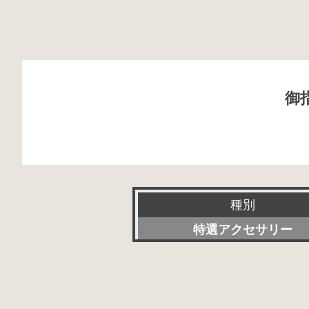
御
種別
特選アクセサリー
新品
委託販売品