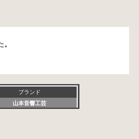
た。
ブランド
山本音響工芸
すべて
Accuphase