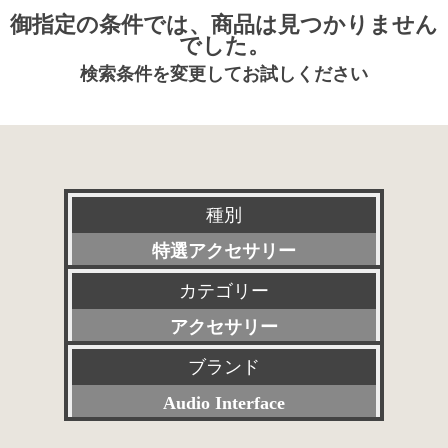
御指定の条件では、商品は見つかりません
でした。
検索条件を変更してお試しください
種別
特選アクセサリー
カテゴリー
新品
アクセサリー
委託販売品
ブランド
すべて
特価品
Audio Interface
プリアンプ
その他委託販売品
すべて