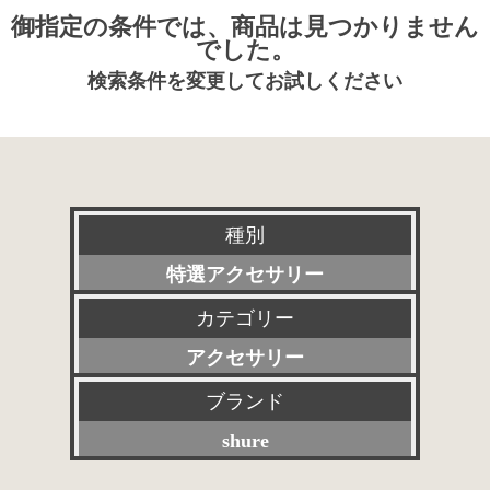
御指定の条件では、商品は見つかりません
でした。
検索条件を変更してお試しください
種別
特選アクセサリー
カテゴリー
新品
アクセサリー
委託販売品
ブランド
すべて
特価品
shure
プリアンプ
その他委託販売品
すべて