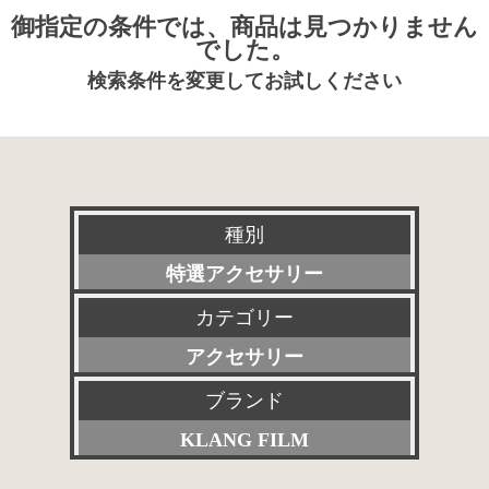
御指定の条件では、商品は見つかりません
でした。
検索条件を変更してお試しください
種別
特選アクセサリー
カテゴリー
新品
アクセサリー
委託販売品
ブランド
すべて
特価品
KLANG FILM
プリアンプ
その他委託販売品
すべて