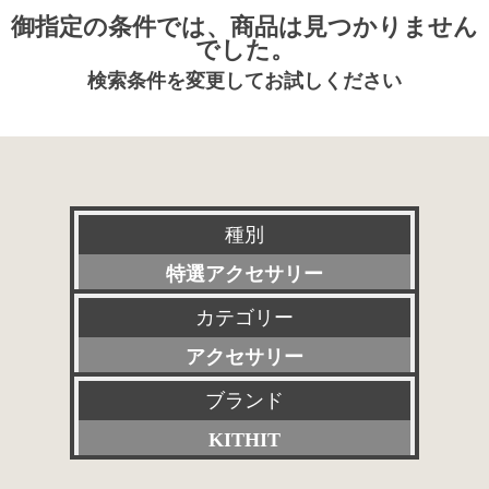
御指定の条件では、商品は見つかりません
でした。
検索条件を変更してお試しください
種別
特選アクセサリー
カテゴリー
新品
アクセサリー
委託販売品
ブランド
すべて
特価品
KITHIT
プリアンプ
その他委託販売品
すべて