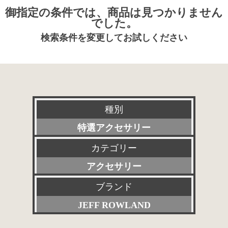
御指定の条件では、商品は見つかりません
でした。
検索条件を変更してお試しください
種別
特選アクセサリー
カテゴリー
新品
アクセサリー
委託販売品
ブランド
すべて
特価品
JEFF ROWLAND
プリアンプ
その他委託販売品
すべて