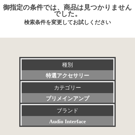
御指定の条件では、商品は見つかりません
でした。
検索条件を変更してお試しください
種別
特選アクセサリー
カテゴリー
新品
プリメインアンプ
委託販売品
ブランド
すべて
特価品
Audio Interface
プリアンプ
その他委託販売品
すべて