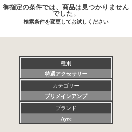
御指定の条件では、商品は見つかりません
でした。
検索条件を変更してお試しください
種別
特選アクセサリー
カテゴリー
新品
プリメインアンプ
委託販売品
ブランド
すべて
特価品
Ayre
プリアンプ
その他委託販売品
すべて