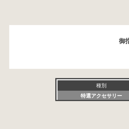
御
種別
特選アクセサリー
新品
委託販売品